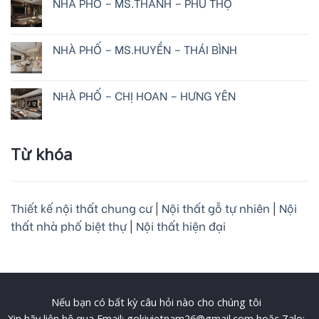
NHÀ PHỐ – MS.THANH – PHÚ THỌ
NHÀ PHỐ – MS.HUYỀN – THÁI BÌNH
NHÀ PHỐ – CHỊ HOAN – HƯNG YÊN
Từ khóa
Thiết kế nội thất chung cư
|
Nội thất gỗ tự nhiên
|
Nội
thất nhà phố biệt thự
|
Nội thất hiện đại
Nếu bạn có bất kỳ câu hỏi nào cho chúng tôi
Xin hãy liên hệ qua Email: gokivietnam26@gmail.com hoặc Zalo: