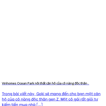
Vinhomes Ocean Park nội thất căn hộ của cô nàng độc thân .
Trong bài viết này, Goki sẽ mang đến cho bạn một căn
hộ của cô nàng độc thân gen Z. Một cô gái rất giỏi tự
kiếm tiền mua nhà [...]