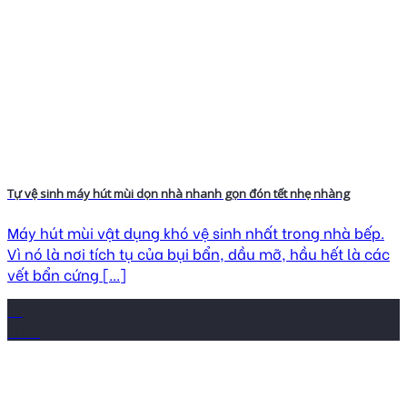
Tự vệ sinh máy hút mùi dọn nhà nhanh gọn đón tết nhẹ nhàng
Máy hút mùi vật dụng khó vệ sinh nhất trong nhà bếp.
Vì nó là nơi tích tụ của bụi bẩn, dầu mỡ, hầu hết là các
vết bẩn cứng [...]
27
Th12