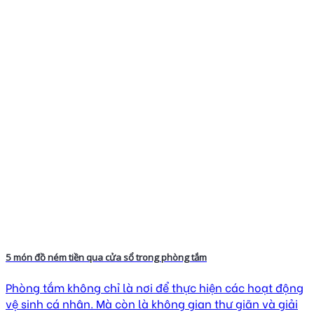
5 món đồ ném tiền qua cửa sổ trong phòng tắm
Phòng tắm không chỉ là nơi để thực hiện các hoạt động
vệ sinh cá nhân. Mà còn là không gian thư giãn và giải